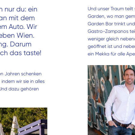
h nur du: ein
Und unser Traum teilt s
Garden, wo man gemüt
man mit dem
Garden Bar trinkt un
em Auto. Wir
Gastro-Zampanos teilt
ieben Wien.
weniger gleich nebena
ung. Darum
geöffnet ist und nebe
ch das taste!
ein Mekka für alle Aper
len Jahren schenken
indem wir sie in alles
 Und dazu gehören