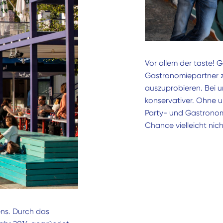
Vor allem der taste! G
Gastronomiepartner z
auszuprobieren. Bei u
konservativer. Ohne u
Party- und Gastronomi
Chance vielleicht nich
ns. Durch das