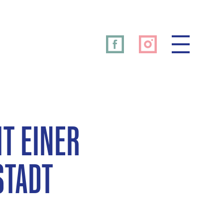
T EINER
STADT