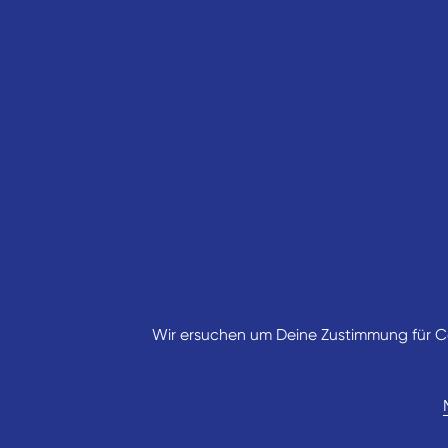
Wir ersuchen um Deine Zustimmung für Co
taste! am Donaukanal
Obere Donaustraße gegenüber 83, 1020 Wien
» Tisch reservieren